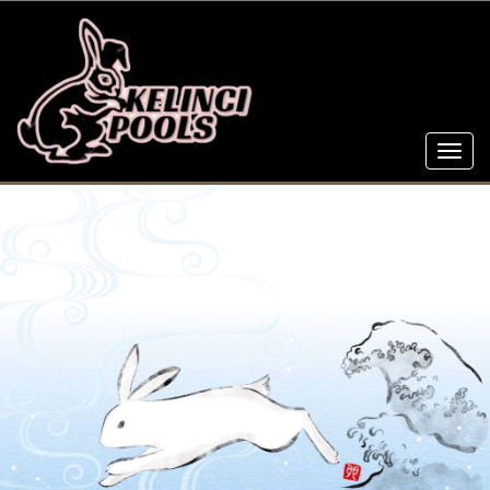
Toggl
navig